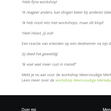
‘Hele fijne workshop
’
‘
Ik reageer anders, kan dingen beter bij anderen lat
‘
Ik heb nooit iets met workshops, maar dit klopt
’
‘
Heel relaxt, jij ook
’
Een reactie van vrienden op een deelnemer na zijn d
‘
Jij deed het geweldig
’
‘Ik voel veel meer rust in mezelf’
Meld je nu aan voor de workshop Meervoudige Merk
Lees meer over de
workshop Meervoudige Merkaba
Over mij
Men