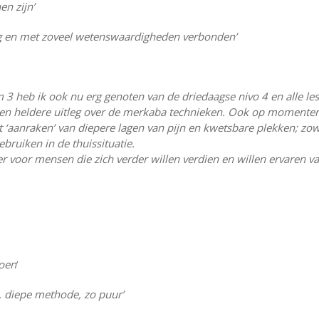
en zijn’
ledig en met zoveel wetenswaardigheden verbonden’
m 3 heb ik ook nu erg genoten van de driedaagse nivo 4 en alle le
een heldere uitleg over de merkaba technieken. Ook op momenten d
 ‘aanraken’ van diepere lagen van pijn en kwetsbare plekken; zowel
ruiken in de thuissituatie.
r voor mensen die zich verder willen verdien en willen ervaren van
doen
’
, diepe methode, zo puur’