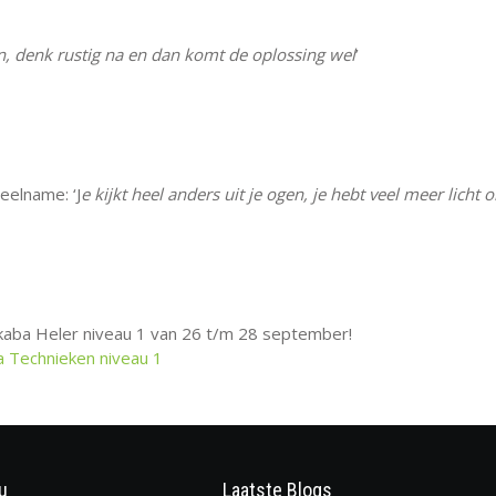
en, denk rustig na en dan komt de oplossing wel
’
eelname: ‘J
e kijkt heel anders uit je ogen, je hebt veel meer licht 
aba Heler niveau 1 van 26 t/m 28 september!
 Technieken niveau 1
u
Laatste Blogs