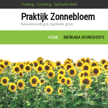
Training - Coaching - Spiritueel Werk
Praktijk Zonnebloem
Bewustwording & Spirituele groei
HOME
MERKABA WORKSHOPS