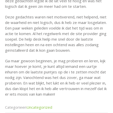
deze gedachten legde ik de lat veel te hoog en was het
logisch dat ik geen zin meer had om te starten.
Deze gedachtes waren niet motiverend, niet helpend, niet
de waarheid en niet logisch, dus ik heb ze maar losgelaten.
Een paar weken geleden voelde ik dat het tijd was om in
actie te komen. Al het regelwerk met de site provider ging
soepel. De help desk hielp me snel door de laatste
instellingen heen en na een ochtend was alles zodanig
geïnstalleerd dat ik kon gaan bouwen.
Ga maar gewoon beginnen, je mag proberen en leren, kijk
maar hoever je komt, je kunt altijd iemand een uurtje
inhuren om de laatste puntjes op de i te zetten mocht dat
nodig zijn. Vanochtend was het dus zover, ga maar wat
proberen. En wat blijkt, het lukt en ik heb er veel plezier in,
dus dan klopt het en ik heb alle vertrouwen in mezelf dat ik
er iets moois van kan maken!
Categorieen
Uncategorized