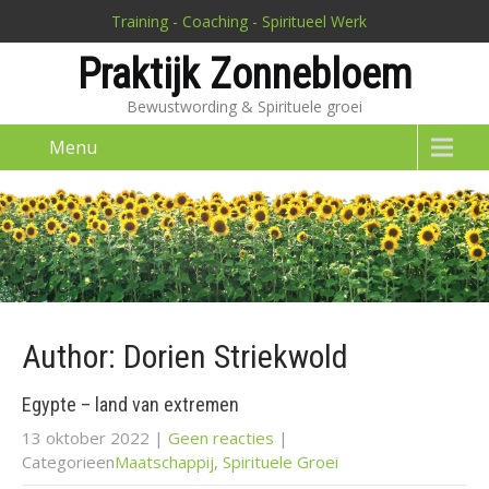
Training - Coaching - Spiritueel Werk
Praktijk Zonnebloem
Bewustwording & Spirituele groei
Menu
Author:
Dorien Striekwold
Egypte – land van extremen
13 oktober 2022
|
Geen reacties
|
Categorieen
Maatschappij
,
Spirituele Groei