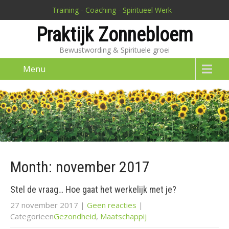
Training - Coaching - Spiritueel Werk
Praktijk Zonnebloem
Bewustwording & Spirituele groei
Menu
Month:
november 2017
Stel de vraag… Hoe gaat het werkelijk met je?
27 november 2017
|
Geen reacties
|
Categorieen
Gezondheid
,
Maatschappij