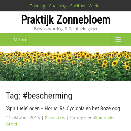
Training - Coaching - Spiritueel Werk
Praktijk Zonnebloem
Bewustwording & Spirituele groei
Menu
Tag: #bescherming
‘Spirituele’ ogen – Horus, Ra, Cyclopia en het Boze oog
11 oktober 2018
|
8 reacties
| Categorieen
Spirituele
Groei