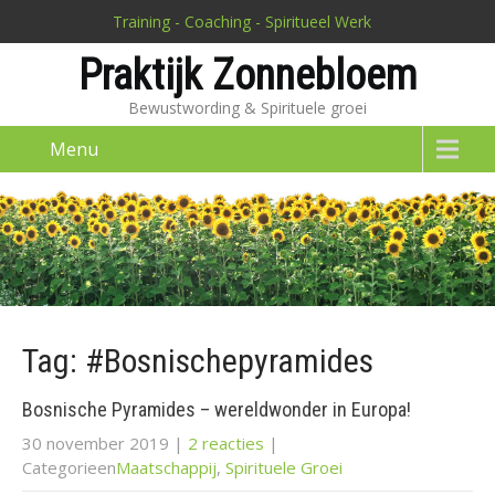
Training - Coaching - Spiritueel Werk
Praktijk Zonnebloem
Bewustwording & Spirituele groei
Menu
Tag: #Bosnischepyramides
Bosnische Pyramides – wereldwonder in Europa!
30 november 2019
|
2 reacties
|
Categorieen
Maatschappij
,
Spirituele Groei