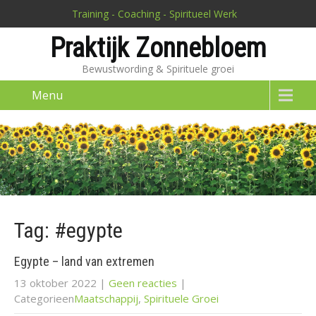
Training - Coaching - Spiritueel Werk
Praktijk Zonnebloem
Bewustwording & Spirituele groei
Menu
Tag: #egypte
Egypte – land van extremen
13 oktober 2022
|
Geen reacties
|
Categorieen
Maatschappij
,
Spirituele Groei