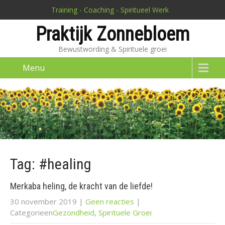
Training - Coaching - Spiritueel Werk
Praktijk Zonnebloem
Bewustwording & Spirituele groei
Menu
Tag: #healing
Merkaba heling, de kracht van de liefde!
30 november 2019
|
Geen reacties
|
Categorieen
Gezondheid
,
Spirituele Groei