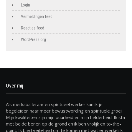
Login
Vermeldingen feed
Reacties feed
WordPress.org
Over mij
Als merkaba leraar en spiritueel werker kan ik je
begeleiden naar meer bewustwording en spirituele groei.
Mijn kwaliteiten zijn mijn puurheid en mijn helderheid. Ik sta
met beide benen op de grond en ik ben vrolijk en to-the-
point. Ik bied veiligheid om te komen met wat er werkelijk