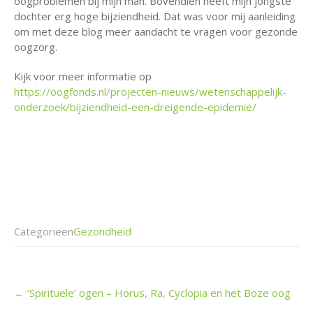
oogproblemen bij mijn man. Bovendien heeft mijn jongste
dochter erg hoge bijziendheid. Dat was voor mij aanleiding
om met deze blog meer aandacht te vragen voor gezonde
oogzorg.
Kijk voor meer informatie op
https://oogfonds.nl/projecten-nieuws/wetenschappelijk-
onderzoek/bijziendheid-een-dreigende-epidemie/
Categorieen
Gezondheid
Post
←
‘Spirituele’ ogen – Horus, Ra, Cyclopia en het Boze oog
navigation