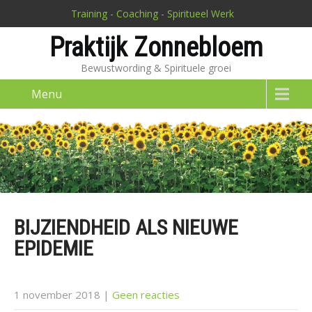
Training - Coaching - Spiritueel Werk
Praktijk Zonnebloem
Bewustwording & Spirituele groei
Menu
BIJZIENDHEID ALS NIEUWE
EPIDEMIE
1 november 2018
|
Geen reacties