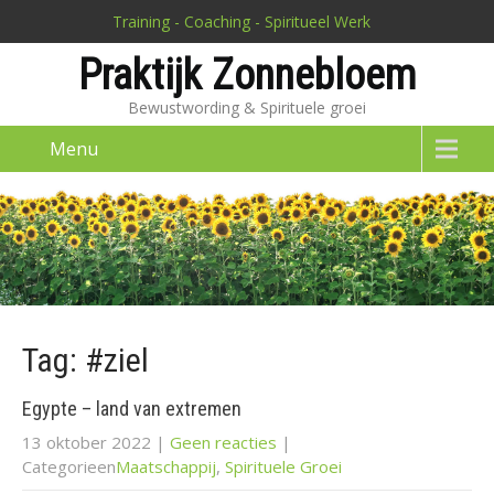
Training - Coaching - Spiritueel Werk
Praktijk Zonnebloem
Bewustwording & Spirituele groei
Menu
Tag: #ziel
Egypte – land van extremen
13 oktober 2022
|
Geen reacties
|
Categorieen
Maatschappij
,
Spirituele Groei