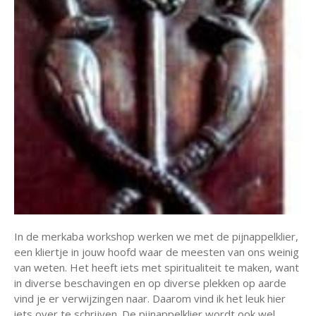
In de merkaba workshop werken we met de pijnappelklier,
een kliertje in jouw hoofd waar de meesten van ons weinig
van weten. Het heeft iets met spiritualiteit te maken, want
in diverse beschavingen en op diverse plekken op aarde
vind je er verwijzingen naar. Daarom vind ik het leuk hier
iets over te schrijven. De pijnappelklier wordt ook wel…