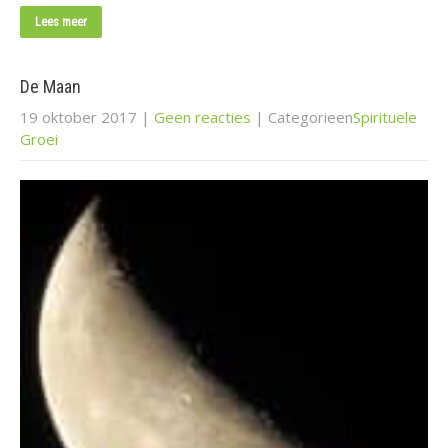
Lees meer
De Maan
19 oktober 2017
|
Geen reacties
| Categorieen
Spirituele
Groei