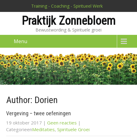
Training - Coaching - Spiritueel Werk
Praktijk Zonnebloem
Bewustwording & Spirituele groei
Menu
Author:
Dorien
Vergeving – twee oefeningen
19 oktober 2017
|
Geen reacties
|
Categorieen
Meditaties
,
Spirituele Groei