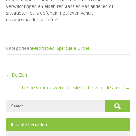
verwachtingen en eisen ten aanzien van anderen of
situaties. Het is oefenen met leven vanuit
onvoorwaardelijke liefde!
Categorieen
Meditaties
,
Spirituele Groei
Post
←
De Zon
navigation
Liefde voor de wereld – Meditatie voor de aarde
→
Recente berichten