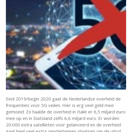
Eind 2019/begin 2020 gaat de Nederlandse overheid de
frequenties voor 5G veilen. Hier is erg veel geld mee
gemoeid. Zo haalde de overheid in Italië er 6,5 miljard euro
mee op en in Duitsland zelfs 6,6 miljard euro. Er worden
20.000 extra satellieten voor gelanceerd en de overheid
gaat heel veel extra zendantennes plaatsen om de uitrol