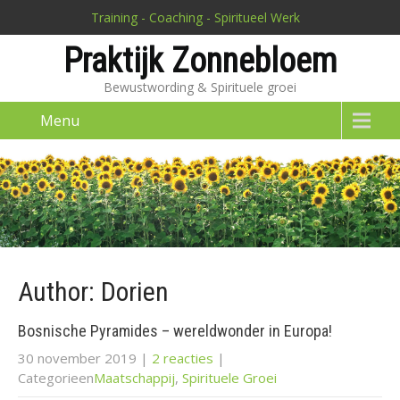
Training - Coaching - Spiritueel Werk
Praktijk Zonnebloem
Bewustwording & Spirituele groei
Menu
Author:
Dorien
Bosnische Pyramides – wereldwonder in Europa!
30 november 2019
|
2 reacties
|
Categorieen
Maatschappij
,
Spirituele Groei