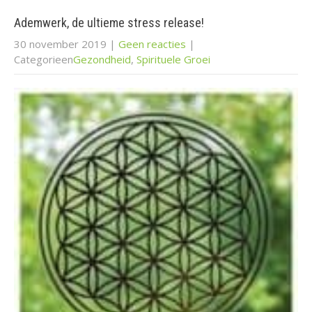
Ademwerk, de ultieme stress release!
30 november 2019
|
Geen reacties
|
Categorieen
Gezondheid
,
Spirituele Groei